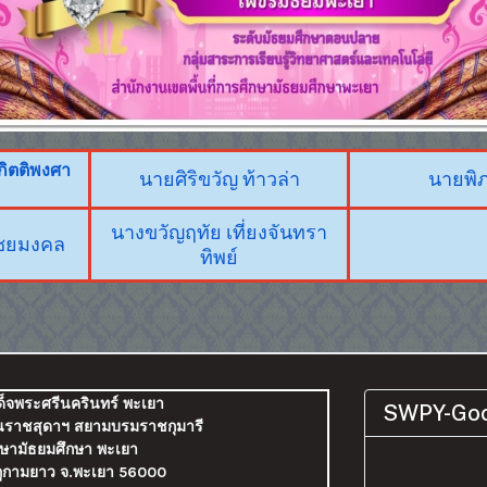
์กิตติพงศา
นายศิริขวัญ ท้าวล่า
นายพิ
นางขวัญฤทัย เที่ยงจันทรา
ไชยมงคล
ทิพย์
ด็จพระศรีนครินทร์ พะเยา
SWPY-Goo
ตนราชสุดาฯ สยามบรมราชกุมารี
กษามัธยมศึกษา พะเยา
อ.ภูกามยาว จ.พะเยา 56000