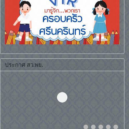
ประกาศ สว.พย.