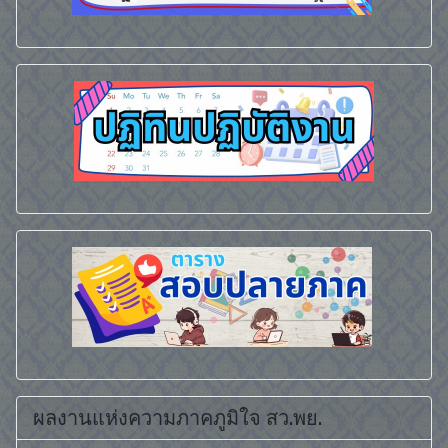
ผลงานแห่งความภาคภูมิใจ สว.พย.