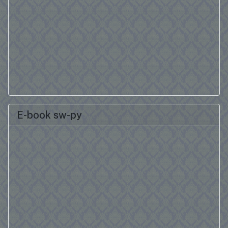
E-book sw-py