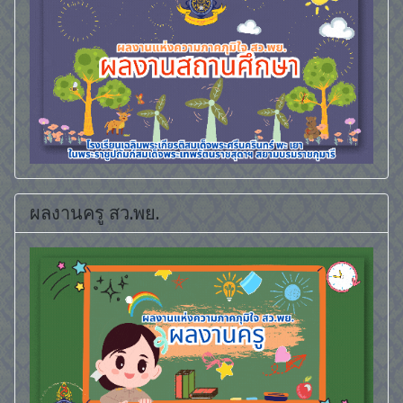
ผลงานครู สว.พย.