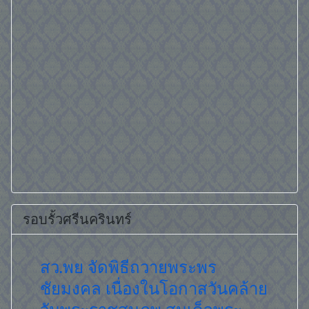
รอบรั้วศรีนครินทร์
โครงการต้นกล้าสิทธิมนุษยชน
สว.พย
คล้าย
สมภพ