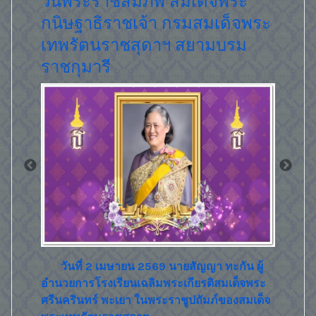
ระ
รมรา
็จพระ
รม
เผยแพร่คลิปวิดีโอ "โครงการต้นกล้าสิทธิมนุษย
ชน"ส่งเสริมให้ผู้เรียนมีความรู้ ความเข้าใจเรื่อง
ของสิทธิมนุษยชน…
วันที่ 
อ่านเพิ่มเติม...
สมภพ สม
เฉลิมพระ
พระมหา
ัน ผู้
สัญญา…
ด็จพระ
งสมเด็จ