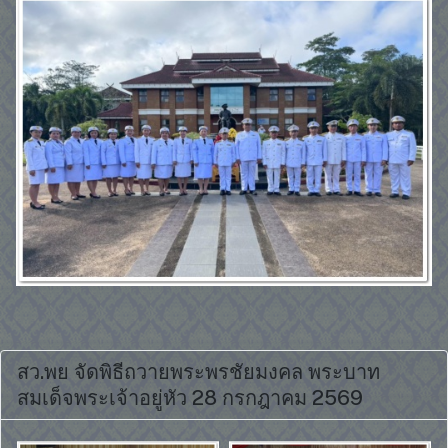
สว.พย จัดพิธีถวายพระพรชัยมงคล พระบาท
สมเด็จพระเจ้าอยู่หัว 28 กรกฎาคม 2569