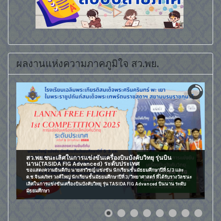
ผลงานแห่งความภาคภูมิใจ สว.พย.
สว.พย.ชนะเลิศในการแข่งขันเครื่องบินบังคับวิทยุ รุ่นบิน
นาน(TASIDA FIG Advanced) ระดับประเทศ
ขอแสดงความยินดีกับ นายสรวิชญ์ แข่งขัน นักเรียนชั้นมัธยมศึกษาปีที่ 5/3 และ
ด.ช.จินตภัทร วงศ์ใหญ่ นักเรียนชั้นมัธยมศึกษาปีที่ 3/วิทยาศาสตร์ ที่ได้รับรางวัลชนะ
เลิศในการแข่งขันเครื่องบินบังคับวิทยุ รุ่น TASIDA FIG Advanced บินนาน ระดับ
มัธยมศึกษา