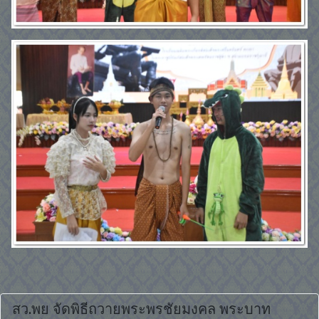
สว.พย จัดพิธีถวายพระพรชัยมงคล พระบาท