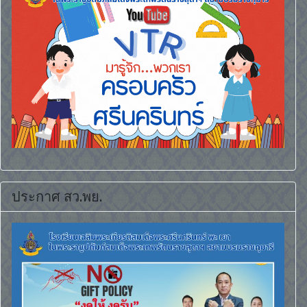
ประกาศ สว.พย.