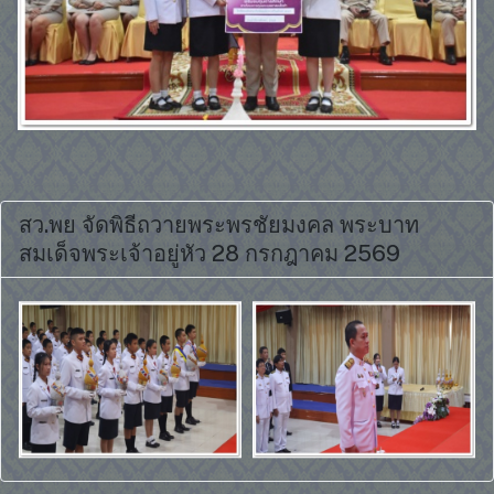
สว.พย จัดพิธีถวายพระพรชัยมงคล พระบาท
สมเด็จพระเจ้าอยู่หัว 28 กรกฎาคม 2569