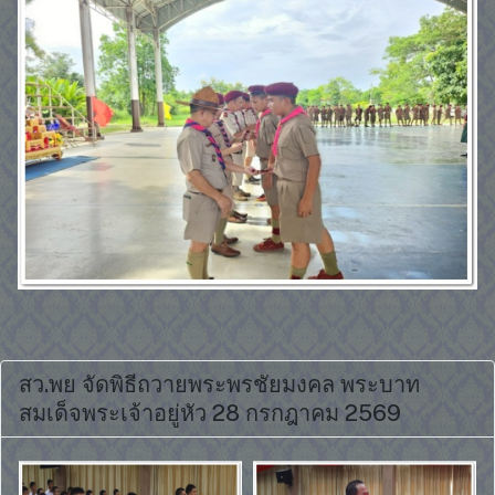
สว.พย จัดพิธีถวายพระพรชัยมงคล พระบาท
สมเด็จพระเจ้าอยู่หัว 28 กรกฎาคม 2569