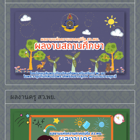
ผลงานครู สว.พย.