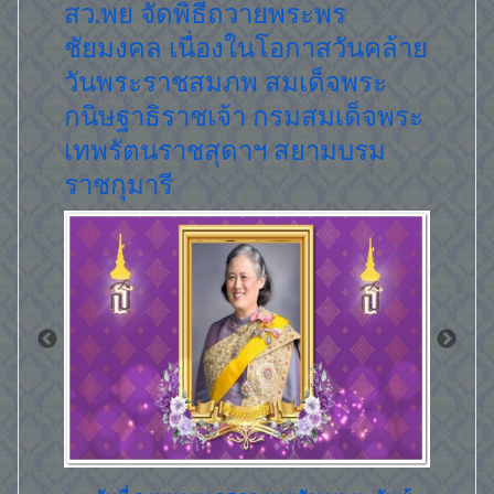
โครงการต้นกล้าสิทธิมนุษยชน
สว.พย
คล้าย
สมภพ
ระ
รมรา
็จพระ
รม
เผยแพร่คลิปวิดีโอ "โครงการต้นกล้าสิทธิมนุษย
ชน"ส่งเสริมให้ผู้เรียนมีความรู้ ความเข้าใจเรื่อง
ของสิทธิมนุษยชน…
วันที่ 
อ่านเพิ่มเติม...
สมภพ สม
เฉลิมพระ
พระมหา