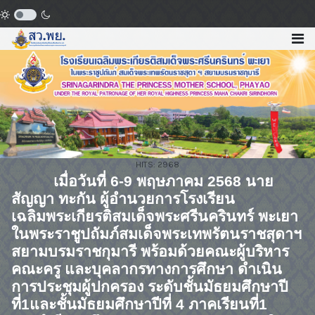
HITS: 2968
เมื่อวันที่
6-9
พฤษภาคม
2568
นาย
สัญญา ทะกัน ผู้อำนวยการโรงเรียน
เฉลิมพระเกียรติสมเด็จพระศรีนครินทร์ พะเยา
ในพระราชูปถัมภ์สมเด็จพระเทพรัตนราชสุดาฯ
สยามบรมราชกุมารี พร้อมด้วยคณะผู้บริหาร
คณะครู และบุคลากรทางการศึกษา ดำเนิน
การประชุมผู้ปกครอง ระดับชั้นมัธยมศึกษาปี
ที่
1
และชั้นมัธยมศึกษาปีที่
4
ภาคเรียนที่
1